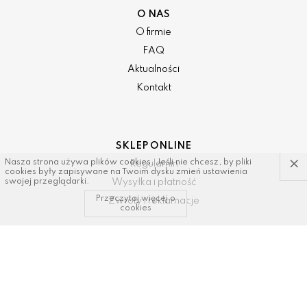
O NAS
O firmie
FAQ
Aktualności
Kontakt
SKLEP ONLINE
×
Nasza strona używa plików cookies. Jeśli nie chcesz, by pliki
Regulamin
cookies były zapisywane na Twoim dysku zmień ustawienia
Wysyłka i płatność
swojej przeglądarki.
Przeczytaj więcej o
Zwroty i reklamacje
cookies
KONTAKT I WSPARCIE
tel: 34/ 343 89 43, 600337693
email:
sklep@dastal.com.pl