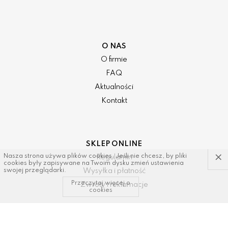
O NAS
O firmie
FAQ
Aktualności
Kontakt
SKLEP ONLINE
×
Nasza strona używa plików cookies. Jeśli nie chcesz, by pliki
Regulamin
cookies były zapisywane na Twoim dysku zmień ustawienia
Wysyłka i płatność
swojej przeglądarki.
Przeczytaj więcej o
Zwroty i reklamacje
cookies
KONTAKT I WSPARCIE