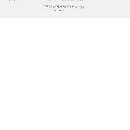
Przeczytaj więcej o
Zwroty i reklamacje
cookies
KONTAKT I WSPARCIE
tel: 34/ 343 89 43, 600337693
email:
sklep@dastal.com.pl
SOCIAL MEDIA
Polub nas na: