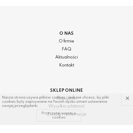
O NAS
O firmie
FAQ
Aktualności
Kontakt
SKLEP ONLINE
×
Nasza strona używa plików cookies. Jeśli nie chcesz, by pliki
Regulamin
cookies były zapisywane na Twoim dysku zmień ustawienia
Wysyłka i płatność
swojej przeglądarki.
Przeczytaj więcej o
Zwroty i reklamacje
cookies