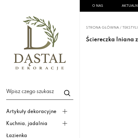
O NAS
AKTUALN
STRONA GŁÓWNA
/
TEKSTYL
Ściereczka lniana 
Wpisz czego szukasz
Artykuły dekoracyjne
Kuchnia, jadalnia
Łazienka