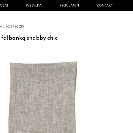
OŚCI
WYSYŁKA
REGULAMIN
KONTAKT
IA
/
ŚCIERECZKI
z falbanką shabby chic