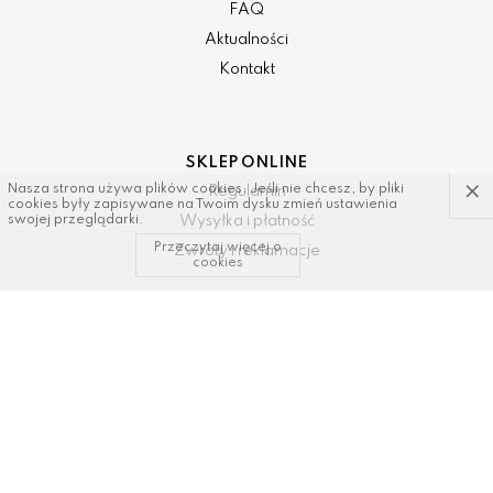
FAQ
Aktualności
Kontakt
SKLEP ONLINE
×
Nasza strona używa plików cookies. Jeśli nie chcesz, by pliki
Regulamin
cookies były zapisywane na Twoim dysku zmień ustawienia
Wysyłka i płatność
swojej przeglądarki.
Przeczytaj więcej o
Zwroty i reklamacje
cookies
KONTAKT I WSPARCIE
tel: 34/ 343 89 43, 600337693
email:
sklep@dastal.com.pl