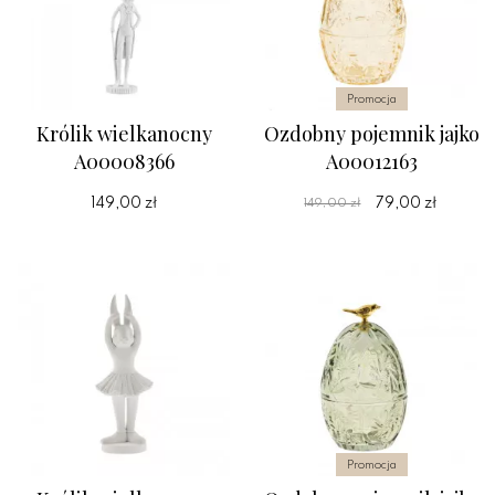
Promocja
Królik wielkanocny
Ozdobny pojemnik jajko
A00008366
A00012163
149,00 zł
79,00 zł
149,00 zł
Promocja