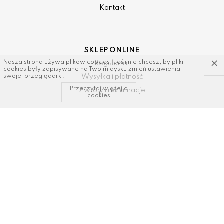
Kontakt
SKLEP ONLINE
×
Nasza strona używa plików cookies. Jeśli nie chcesz, by pliki
Regulamin
cookies były zapisywane na Twoim dysku zmień ustawienia
Wysyłka i płatność
swojej przeglądarki.
Przeczytaj więcej o
Zwroty i reklamacje
cookies
KONTAKT I WSPARCIE
tel: 34/ 343 89 43, 600337693
email:
sklep@dastal.com.pl
SOCIAL MEDIA
Polub nas na: