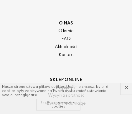
O NAS
O firmie
FAQ
Aktualności
Kontakt
SKLEP ONLINE
×
Nasza strona używa plików cookies. Jeśli nie chcesz, by pliki
Regulamin
cookies były zapisywane na Twoim dysku zmień ustawienia
Wysyłka i płatność
swojej przeglądarki.
Przeczytaj więcej o
Zwroty i reklamacje
cookies
KONTAKT I WSPARCIE