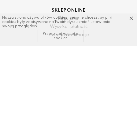
SKLEP ONLINE
×
Nasza strona używa plików cookies. Jeśli nie chcesz, by pliki
Regulamin
cookies były zapisywane na Twoim dysku zmień ustawienia
Wysyłka i płatność
swojej przeglądarki.
Przeczytaj więcej o
Zwroty i reklamacje
cookies
KONTAKT I WSPARCIE
tel: 34/ 343 89 43, 600337693
email:
sklep@dastal.com.pl
SOCIAL MEDIA
Polub nas na: