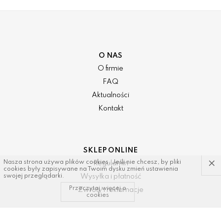
O NAS
O firmie
FAQ
Aktualności
Kontakt
SKLEP ONLINE
×
Nasza strona używa plików cookies. Jeśli nie chcesz, by pliki
Regulamin
cookies były zapisywane na Twoim dysku zmień ustawienia
Wysyłka i płatność
swojej przeglądarki.
Przeczytaj więcej o
Zwroty i reklamacje
cookies