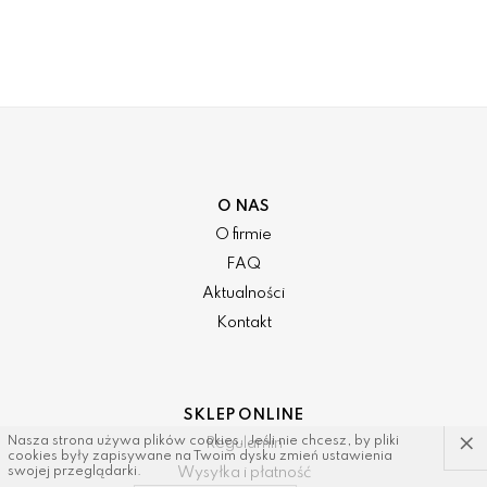
O NAS
O firmie
FAQ
Aktualności
Kontakt
SKLEP ONLINE
×
Nasza strona używa plików cookies. Jeśli nie chcesz, by pliki
Regulamin
cookies były zapisywane na Twoim dysku zmień ustawienia
Wysyłka i płatność
swojej przeglądarki.