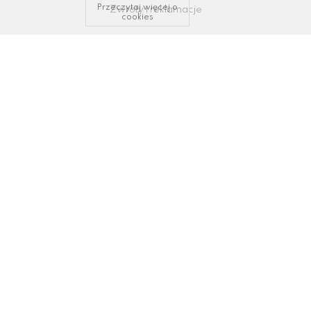
Przeczytaj więcej o
Zwroty i reklamacje
cookies
KONTAKT I WSPARCIE
tel: 34/ 343 89 43, 600337693
email:
sklep@dastal.com.pl
SOCIAL MEDIA
Polub nas na:
© 2009-2022
Dąstal
- Dąstal Dekoracje
Projekt i wykonanie:
Redhand.pl