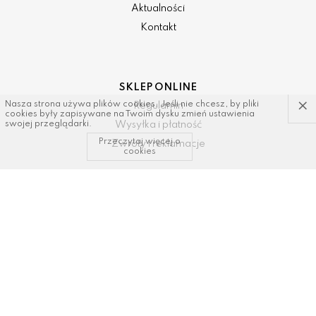
Aktualności
Kontakt
SKLEP ONLINE
×
Nasza strona używa plików cookies. Jeśli nie chcesz, by pliki
Regulamin
cookies były zapisywane na Twoim dysku zmień ustawienia
Wysyłka i płatność
swojej przeglądarki.
Przeczytaj więcej o
Zwroty i reklamacje
cookies
KONTAKT I WSPARCIE
tel: 34/ 343 89 43, 600337693
email:
sklep@dastal.com.pl
SOCIAL MEDIA