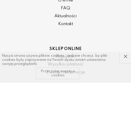
O firmie
FAQ
Aktualności
Kontakt
SKLEP ONLINE
×
Nasza strona używa plików cookies. Jeśli nie chcesz, by pliki
Regulamin
cookies były zapisywane na Twoim dysku zmień ustawienia
Wysyłka i płatność
swojej przeglądarki.
Przeczytaj więcej o
Zwroty i reklamacje
cookies
KONTAKT I WSPARCIE
tel: 34/ 343 89 43, 600337693
email:
sklep@dastal.com.pl