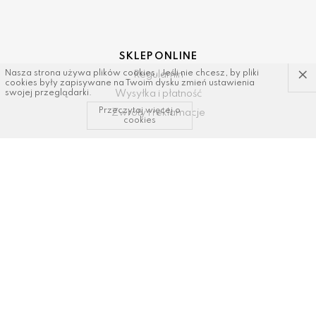
SKLEP ONLINE
×
Nasza strona używa plików cookies. Jeśli nie chcesz, by pliki
Regulamin
cookies były zapisywane na Twoim dysku zmień ustawienia
Wysyłka i płatność
swojej przeglądarki.
Przeczytaj więcej o
Zwroty i reklamacje
cookies
KONTAKT I WSPARCIE
tel: 34/ 343 89 43, 600337693
email:
sklep@dastal.com.pl
SOCIAL MEDIA
Polub nas na: