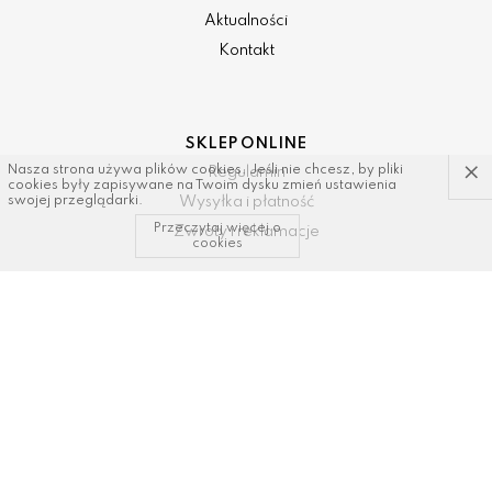
Aktualności
Kontakt
SKLEP ONLINE
×
Nasza strona używa plików cookies. Jeśli nie chcesz, by pliki
Regulamin
cookies były zapisywane na Twoim dysku zmień ustawienia
Wysyłka i płatność
swojej przeglądarki.
Przeczytaj więcej o
Zwroty i reklamacje
cookies
KONTAKT I WSPARCIE
tel: 34/ 343 89 43, 600337693
email:
sklep@dastal.com.pl
SOCIAL MEDIA