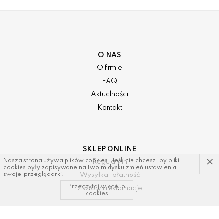
O NAS
O firmie
FAQ
Aktualności
Kontakt
SKLEP ONLINE
×
Nasza strona używa plików cookies. Jeśli nie chcesz, by pliki
Regulamin
cookies były zapisywane na Twoim dysku zmień ustawienia
Wysyłka i płatność
swojej przeglądarki.
Przeczytaj więcej o
Zwroty i reklamacje
cookies