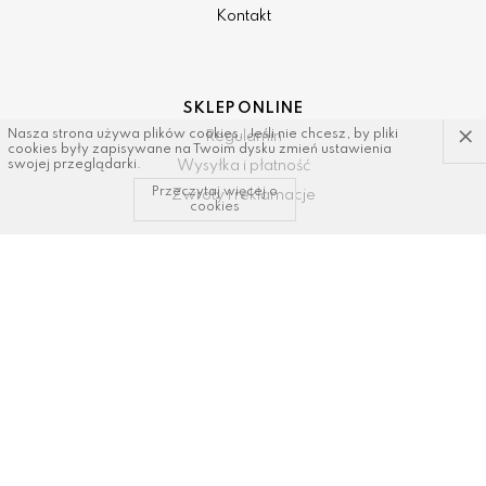
Kontakt
SKLEP ONLINE
×
Nasza strona używa plików cookies. Jeśli nie chcesz, by pliki
Regulamin
cookies były zapisywane na Twoim dysku zmień ustawienia
Wysyłka i płatność
swojej przeglądarki.
Przeczytaj więcej o
Zwroty i reklamacje
cookies
KONTAKT I WSPARCIE
tel: 34/ 343 89 43, 600337693
email:
sklep@dastal.com.pl
SOCIAL MEDIA
Polub nas na: