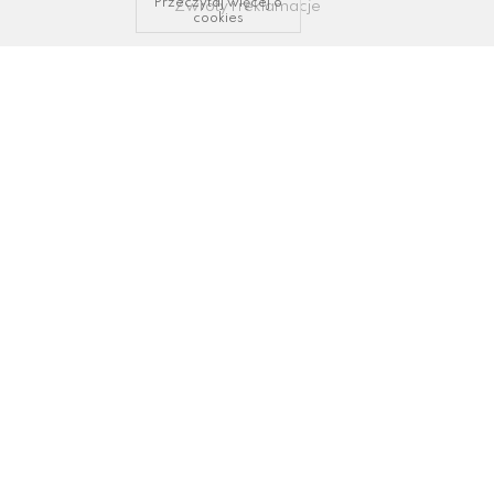
Przeczytaj więcej o
Zwroty i reklamacje
cookies
KONTAKT I WSPARCIE
tel: 34/ 343 89 43, 600337693
email:
sklep@dastal.com.pl
SOCIAL MEDIA
Polub nas na:
© 2009-2022
Dąstal
- Dąstal Dekoracje
Projekt i wykonanie:
Redhand.pl