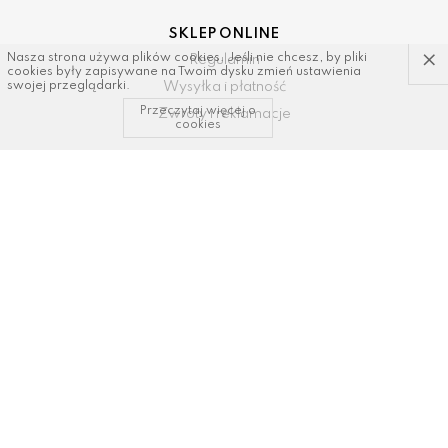
SKLEP ONLINE
×
Nasza strona używa plików cookies. Jeśli nie chcesz, by pliki
Regulamin
cookies były zapisywane na Twoim dysku zmień ustawienia
Wysyłka i płatność
swojej przeglądarki.
Przeczytaj więcej o
Zwroty i reklamacje
cookies
KONTAKT I WSPARCIE
tel: 34/ 343 89 43, 600337693
email:
sklep@dastal.com.pl
SOCIAL MEDIA
Polub nas na: