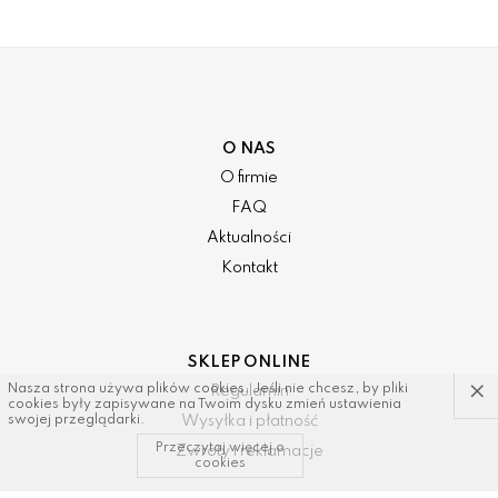
O NAS
O firmie
FAQ
Aktualności
Kontakt
SKLEP ONLINE
×
Nasza strona używa plików cookies. Jeśli nie chcesz, by pliki
Regulamin
cookies były zapisywane na Twoim dysku zmień ustawienia
Wysyłka i płatność
swojej przeglądarki.
Przeczytaj więcej o
Zwroty i reklamacje
cookies