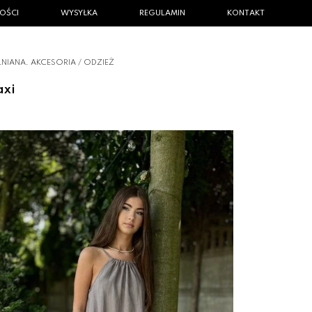
OŚCI
WYSYŁKA
REGULAMIN
KONTAKT
LNIANA, AKCESORIA
/
ODZIEŻ
axi