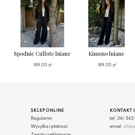
Spodnie Cullote lniane
Kimono lniane
189,00 zł
189,00 zł
SKLEP ONLINE
KONTAKT I
Regulamin
tel: 34/ 34
Wysyłka i płatność
email:
sklep
Zwroty i reklamacje