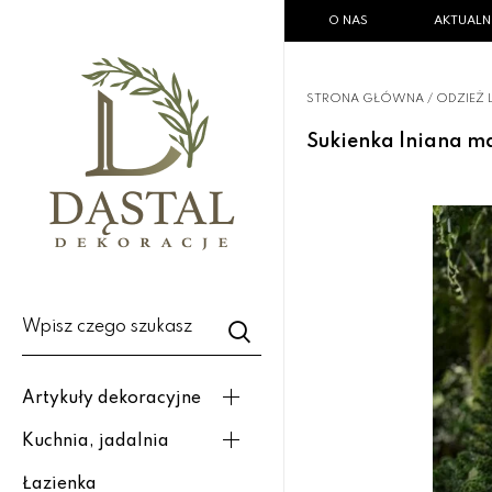
O NAS
AKTUALN
STRONA GŁÓWNA
/
ODZIEŻ 
Sukienka lniana m
Wpisz czego szukasz
Artykuły dekoracyjne
Kuchnia, jadalnia
Łazienka