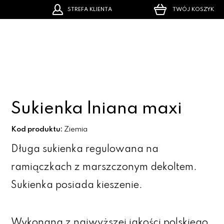
STREFA KLIENTA
TWÓJ KOSZYK
Sukienka lniana maxi
Kod produktu:
Ziemia
Długa sukienka regulowana na
ramiączkach z marszczonym dekoltem.
Sukienka posiada kieszenie.
Wykonana z najwyższej jakości polskiego