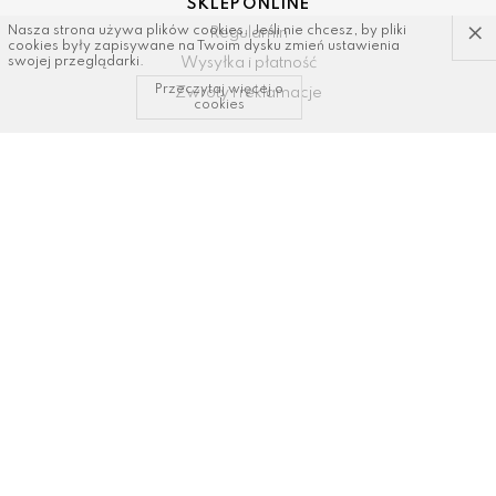
SKLEP ONLINE
×
Nasza strona używa plików cookies. Jeśli nie chcesz, by pliki
Regulamin
cookies były zapisywane na Twoim dysku zmień ustawienia
Wysyłka i płatność
swojej przeglądarki.
Przeczytaj więcej o
Zwroty i reklamacje
cookies
KONTAKT I WSPARCIE
tel: 34/ 343 89 43, 600337693
email:
sklep@dastal.com.pl
SOCIAL MEDIA
Polub nas na: