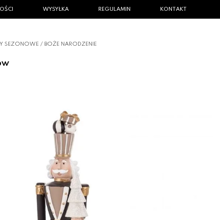
OŚCI
WYSYŁKA
REGULAMIN
KONTAKT
ŁY SEZONOWE
/
BOŻE NARODZENIE
ów