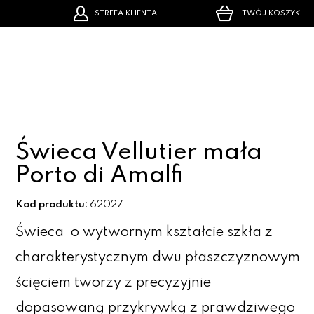
STREFA KLIENTA
TWÓJ KOSZYK
Świeca Vellutier mała
Porto di Amalfi
Kod produktu:
62027
Świeca o wytwornym kształcie szkła z
charakterystycznym dwu płaszczyznowym
ścięciem tworzy z precyzyjnie
dopasowaną przykrywką z prawdziwego