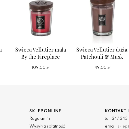
a
Świeca Vellutier mała
Świeca Vellutier duża
By the Fireplace
Patchouli & Musk
109,00 zł
149,00 zł
SKLEP ONLINE
KONTAKT I
Regulamin
tel: 34/ 34
Wysyłka i płatność
email:
sklep