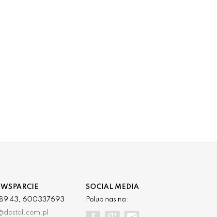
 WSPARCIE
SOCIAL MEDIA
3 89 43, 600337693
Polub nas na:
@dastal.com.pl