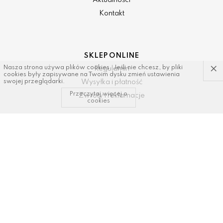
Aktualności
Kontakt
SKLEP ONLINE
×
Nasza strona używa plików cookies. Jeśli nie chcesz, by pliki
Regulamin
cookies były zapisywane na Twoim dysku zmień ustawienia
Wysyłka i płatność
swojej przeglądarki.
Przeczytaj więcej o
Zwroty i reklamacje
cookies
KONTAKT I WSPARCIE
tel: 34/ 343 89 43, 600337693
email:
sklep@dastal.com.pl
SOCIAL MEDIA
Polub nas na: