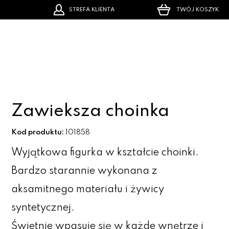
STREFA KLIENTA
TWÓJ KOSZYK
Zawieksza choinka
Kod produktu:
101858
Wyjątkowa figurka w kształcie choinki.
Bardzo starannie wykonana z
aksamitnego materiału i żywicy
syntetycznej.
Świetnie wpasuje się w każde wnętrze i