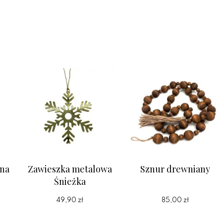
ana
Zawieszka metalowa
Sznur drewniany
Śnieżka
49,90 zł
85,00 zł